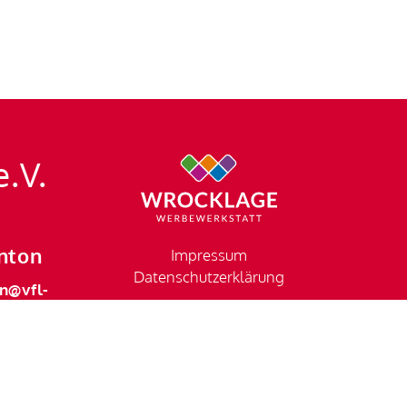
e.V.
nton
Impressum
Datenschutzerklärung
n@vfl-
en.de