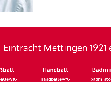
 Eintracht Mettingen 1921 
ßball
Handball
Badmi
ball@vfl-
handball@vfl-
badminto
ingen.de
mettingen.de
metting