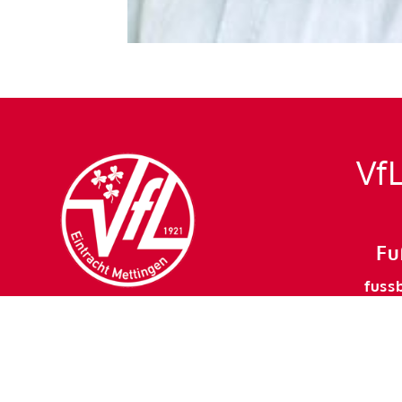
VfL
Fu
fuss
mett