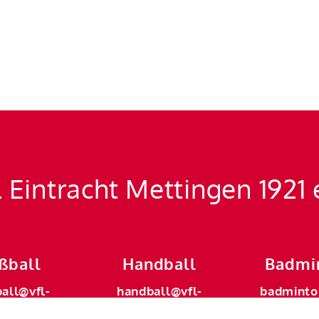
 Eintracht Mettingen 1921 
ßball
Handball
Badmi
ball@vfl-
handball@vfl-
badminto
ingen.de
mettingen.de
metting