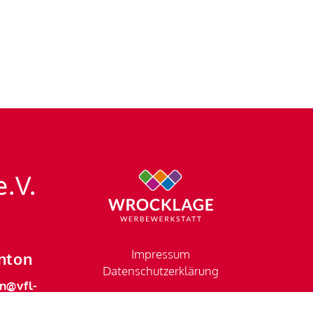
e.V.
Impressum
nton
Datenschutzerklärung
n@vfl-
en.de