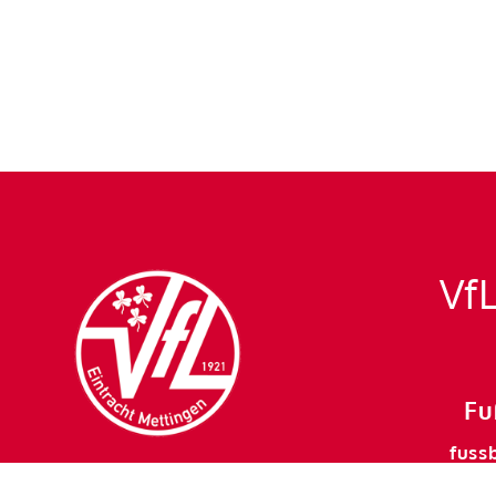
VfL
Fu
fuss
mett