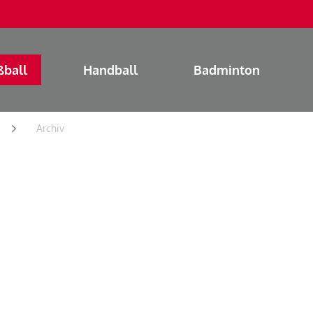
ßball
Handball
Badminton
Archiv