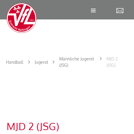
W
Männliche Jugend
MJD 2
Handball
Jugend
(JSG)
(JSG)
MJD 2 (JSG)