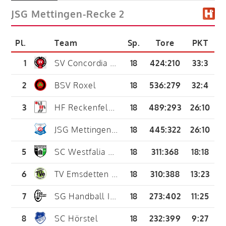
JSG Mettingen-Recke 2
Pl.
Team
Sp.
Tore
PKT
1
SV Concordia Albachten
18
424
:
210
33:3
2
BSV Roxel
18
536
:
279
32:4
3
HF Reckenfeld/Greven 05
18
489
:
293
26:10
JSG Mettingen-Recke
18
445
:
322
26:10
5
SC Westfalia Kinderhaus 2
18
311
:
368
18:18
6
TV Emsdetten 1898 2
18
310
:
388
13:23
7
SG Handball Ibbenbüren
18
273
:
402
11:25
8
SC Hörstel
18
232
:
399
9:27