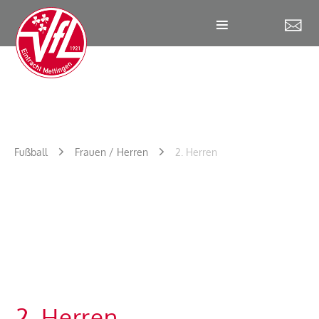
W
Fußball
Frauen / Herren
2. Herren
2. Herren