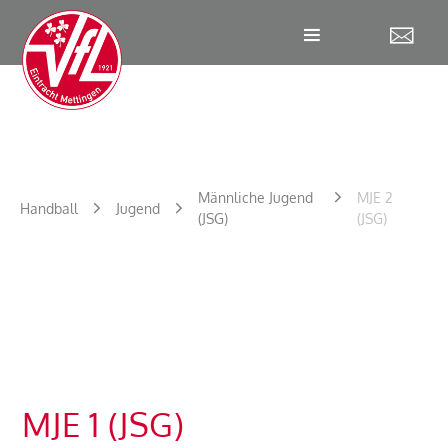
W
Männliche Jugend
MJE 2
Handball
Jugend
(JSG)
(JSG)
MJE 1 (JSG)