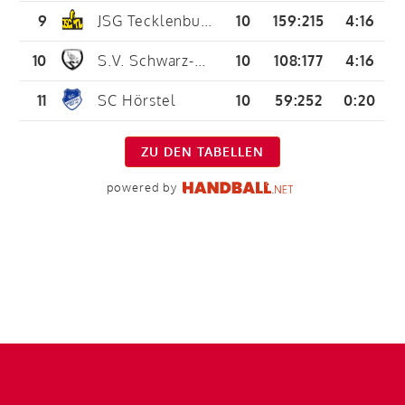
9
JSG Tecklenburger Land 2
10
159
:
215
4:16
10
S.V. Schwarz-Weiß Havixbeck
10
108
:
177
4:16
11
SC Hörstel
10
59
:
252
0:20
ZU DEN TABELLEN
powered by