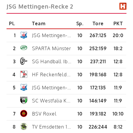
JSG Mettingen-Recke 2
Pl.
Team
Sp.
Tore
PKT
1
JSG Mettingen-Recke
10
267
:
125
20:0
2
SPARTA Münster
10
252
:
159
18:2
3
SG Handball Ibbenbüren
10
237
:
211
12:8
4
HF Reckenfeld/Greven 05
10
198
:
168
12:8
5
JSG Mettingen-Recke 2
10
172
:
135
11:9
SC Westfalia Kinderhaus
10
146
:
149
11:9
7
BSV Roxel
10
193
:
182
10:10
8
TV Emsdetten 1898 2
10
226
:
244
8:12