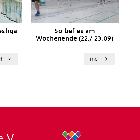
esliga
So lief es am
Wochenende (22./ 23.09)
hr
mehr
e.V.