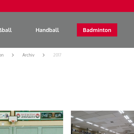
ßball
Handball
Badminton
on
Archiv
2017