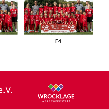
F4
e.V.