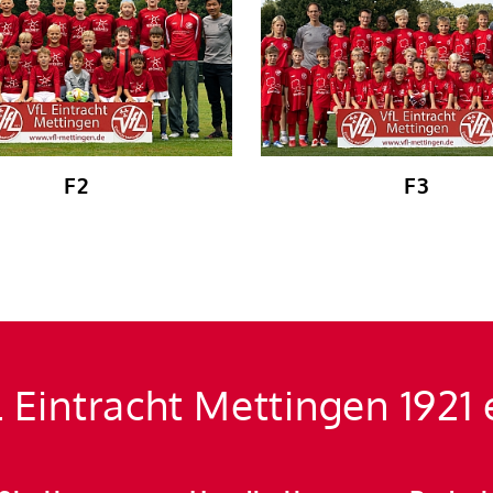
F2
F3
 Eintracht Mettingen 1921 