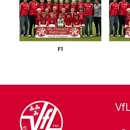
F1
VfL