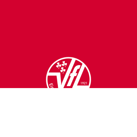
VfL Eintracht Mettingen
1921 e.V.