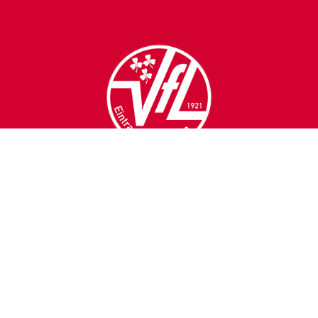
VfL Eintracht Mettingen
1921 e.V.