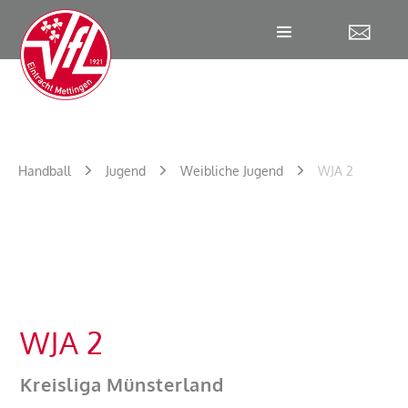
W
Handball
Jugend
Weibliche Jugend
WJA 2
WJA 2
Kreisliga Münsterland