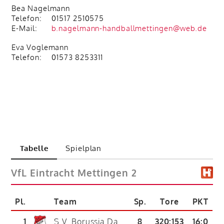
Bea Nagelmann
Telefon:
01517 2510575
E-Mail:
b.nagelmann-handballmettingen@web.de
Eva Voglemann
Telefon:
01573 8253311
Tabelle
Spielplan
VfL Eintracht Mettingen 2
Pl.
Team
Sp.
Tore
PKT
1
S.V. Borussia Darup
8
320
:
153
16:0