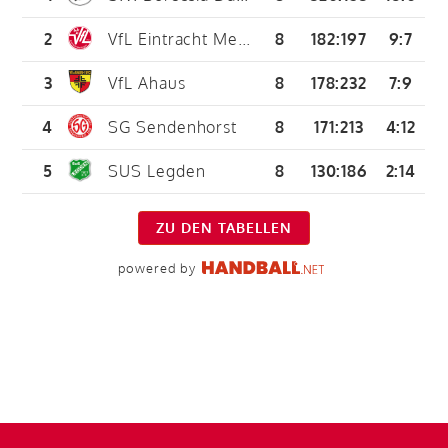
2
VfL Eintracht Mettingen 2
8
182
:
197
9:7
3
VfL Ahaus
8
178
:
232
7:9
4
SG Sendenhorst
8
171
:
213
4:12
5
SUS Legden
8
130
:
186
2:14
ZU DEN TABELLEN
powered by