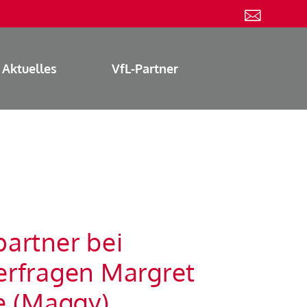
Aktuelles
VfL-Partner
artner bei
erfragen Margret
e (Maggy)