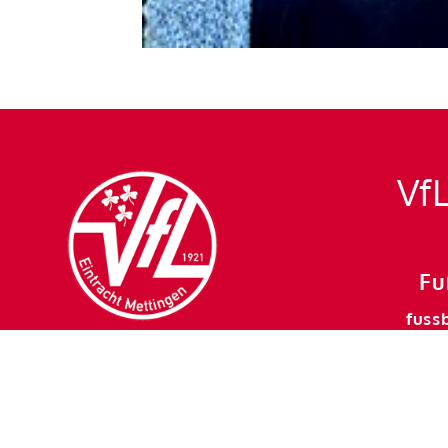
VfL
Fu
fuss
mett