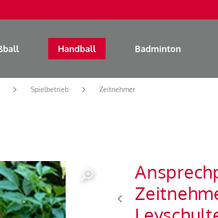
ßball
Handball
Badminton
Spielbetrieb
Zeitnehmer
Ansprechp
Zeitnehm
Leyschult