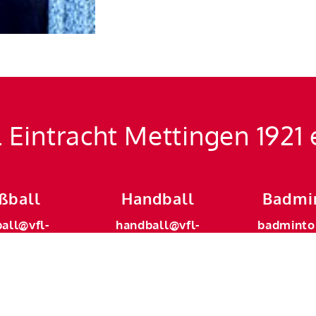
 Eintracht Mettingen 1921 
ßball
Handball
Badmi
ball@vfl-
handball@vfl-
badminto
ingen.de
mettingen.de
metting