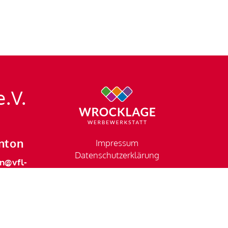
e.V.
nton
Impressum
Datenschutzerklärung
n@vfl-
en.de