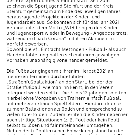
des Kreissportbundes Steinfurt statt. Seit 2016
zeichnen die Sportjugend Steinfurt und der Kreis
Steinfurt gemeinsam am Ende des jeweiligen Jahres
herausragende Projekte in der Kinder- und
Jugendarbeit aus. So konnten sich für das Jahr 2021
Vereine unter dem Motto „WIR bringen den Kinder-
und Jugendsport wieder in Bewegung - Angebote trotz,
während und nach Corona“ mit ihren Aktionen im
Vorfeld bewerben.
Sowohl die VfL Eintracht Mettingen - Fußball- als auch
Handballabteilung hatten sich mit ihrem jeweiligen
Vorhaben unabhängig voneinander gemeldet.
Die Fußballer gingen mit ihrer im Herbst 2021 an
mehreren Terminen durchgeführten
„Straßenfußballaktion“ an den Start, bei der der
Straßenfußball, wie man ihn kennt, in den Verein
integriert werden sollte. Die 7- bis 12-jährigen spielten
hierbei ohne Vorgaben von Trainern einfach Fußball
auf mehreren kleinen Spielfeldern. Hierdurch kam es
zu mehr Ballaktionen als üblich und entsprechend zu
vielen Torerfolgen. Zudem lernten die Kinder nebenher
auch strittige Situationen (z. B. Foul oder kein Foul)
selbst zu lösen und fair miteinander umzugehen.
Neben der fußballerischen Entwicklung stand bei der