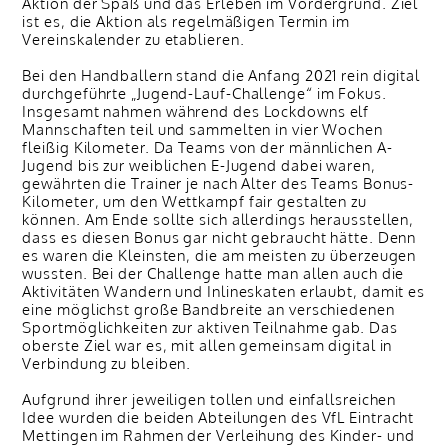
Aktion der Spaß und das Erleben im Vordergrund. Ziel
ist es, die Aktion als regelmäßigen Termin im
Vereinskalender zu etablieren.
Bei den Handballern stand die Anfang 2021 rein digital
durchgeführte „Jugend-Lauf-Challenge“ im Fokus.
Insgesamt nahmen während des Lockdowns elf
Mannschaften teil und sammelten in vier Wochen
fleißig Kilometer. Da Teams von der männlichen A-
Jugend bis zur weiblichen E-Jugend dabei waren,
gewährten die Trainer je nach Alter des Teams Bonus-
Kilometer, um den Wettkampf fair gestalten zu
können. Am Ende sollte sich allerdings herausstellen,
dass es diesen Bonus gar nicht gebraucht hätte. Denn
es waren die Kleinsten, die am meisten zu überzeugen
wussten. Bei der Challenge hatte man allen auch die
Aktivitäten Wandern und Inlineskaten erlaubt, damit es
eine möglichst große Bandbreite an verschiedenen
Sportmöglichkeiten zur aktiven Teilnahme gab. Das
oberste Ziel war es, mit allen gemeinsam digital in
Verbindung zu bleiben.
Aufgrund ihrer jeweiligen tollen und einfallsreichen
Idee wurden die beiden Abteilungen des VfL Eintracht
Mettingen im Rahmen der Verleihung des Kinder- und