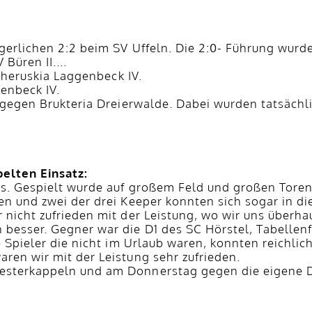
rgerlichen 2:2 beim SV Uffeln. Die 2:0- Führung wurd
Büren II....
 Cheruskia Laggenbeck IV.
senbeck IV.
 gegen Brukteria Dreierwalde. Dabei wurden tatsächlic
elten Einsatz:
us. Gespielt wurde auf großem Feld und großen Tore
en und zwei der drei Keeper konnten sich sogar in di
 nicht zufrieden mit der Leistung, wo wir uns überha
esser. Gegner war die D1 des SC Hörstel, Tabellenführ
e Spieler die nicht im Urlaub waren, konnten reichlic
ren wir mit der Leistung sehr zufrieden.
esterkappeln und am Donnerstag gegen die eigene D