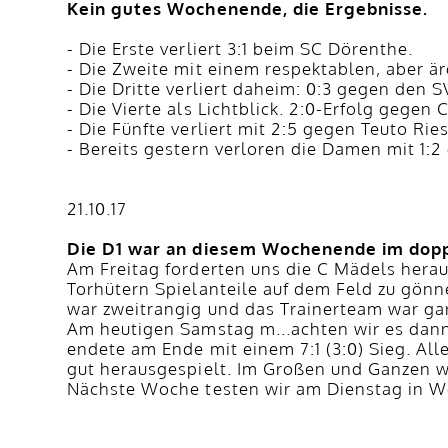
Kein gutes Wochenende, die Ergebnisse.
- Die Erste verliert 3:1 beim SC Dörenthe.
- Die Zweite mit einem respektablen, aber ä
- Die Dritte verliert daheim: 0:3 gegen den SV 
- Die Vierte als Lichtblick. 2:0-Erfolg gegen
- Die Fünfte verliert mit 2:5 gegen Teuto Rie
- Bereits gestern verloren die Damen mit 1:2
21.10.17
Die D1 war an diesem Wochenende im dopp
Am Freitag forderten uns die C Mädels hera
Torhütern Spielanteile auf dem Feld zu gönn
war zweitrangig und das Trainerteam war gar
Am heutigen Samstag m...achten wir es dann b
endete am Ende mit einem 7:1 (3:0) Sieg. All
gut herausgespielt. Im Großen und Ganzen wa
Nächste Woche testen wir am Dienstag in W