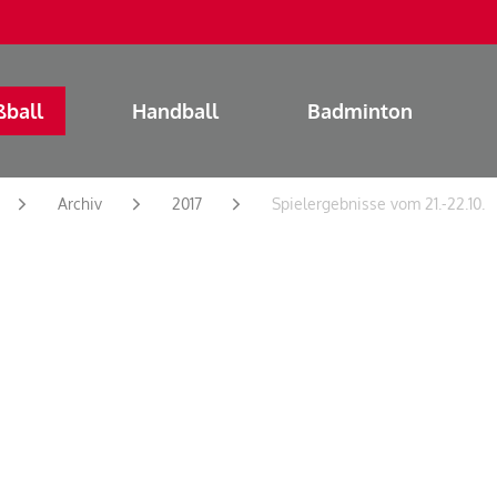
ßball
Handball
Badminton
Archiv
2017
Spielergebnisse vom 21.-22.10.