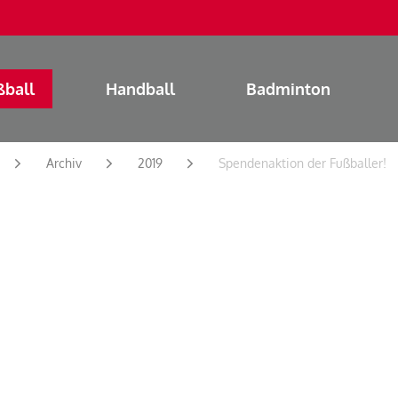
ßball
Handball
Badminton
Archiv
2019
Spendenaktion der Fußballer!