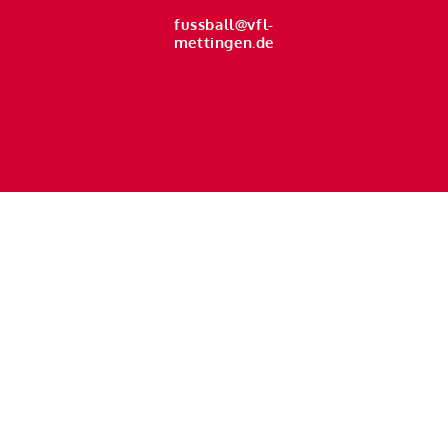
fussball@vfl-
mettingen.de
Handball
handball@vfl-mettingen.de