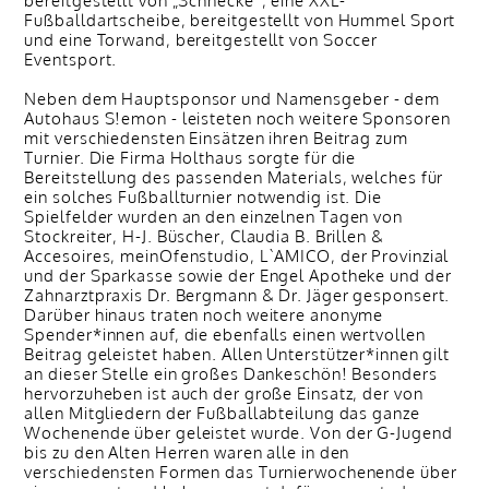
bereitgestellt von „Schnecke“, eine XXL-
Fußballdartscheibe, bereitgestellt von Hummel Sport
und eine Torwand, bereitgestellt von Soccer
Eventsport.
Neben dem Hauptsponsor und Namensgeber - dem
Autohaus S!emon - leisteten noch weitere Sponsoren
mit verschiedensten Einsätzen ihren Beitrag zum
Turnier. Die Firma Holthaus sorgte für die
Bereitstellung des passenden Materials, welches für
ein solches Fußballturnier notwendig ist. Die
Spielfelder wurden an den einzelnen Tagen von
Stockreiter, H-J. Büscher, Claudia B. Brillen &
Accesoires, meinOfenstudio, L`AMICO, der Provinzial
und der Sparkasse sowie der Engel Apotheke und der
Zahnarztpraxis Dr. Bergmann & Dr. Jäger gesponsert.
Darüber hinaus traten noch weitere anonyme
Spender*innen auf, die ebenfalls einen wertvollen
Beitrag geleistet haben. Allen Unterstützer*innen gilt
an dieser Stelle ein großes Dankeschön! Besonders
hervorzuheben ist auch der große Einsatz, der von
allen Mitgliedern der Fußballabteilung das ganze
Wochenende über geleistet wurde. Von der G-Jugend
bis zu den Alten Herren waren alle in den
verschiedensten Formen das Turnierwochenende über