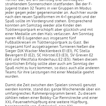
strahlendem Sonnenschein stattfanden. Bei der F-
Jugend traten 32 Teams in vier Gruppen im Modus
jeder gegen jeder gegeneinander an. Auch hier wurde
nach den neuen Spielformen im 4+1 gespielt und der
Spaß sollte im Vordergrund stehen. Entsprechend
konnten am Samstag wieder alle Kinder den
Tüöttensportpark erschöpft aber glücklich und mit
einer Medaille um den Hals verlassen. Am Sonntag
waren 40 E-Jugenden aus insgesamt fünf
Fußballkreisen im Tüöttensportpark zu Gast. Bei
insgesamt fünf ausgetragenen Turnieren hießen die
Sieger DJK Wacker Mecklenbeck E1 (E1), FC Stella
Bevergern E1 (E2), SC Hörstel E3 (E3), SV Greven E2
(E4) und Westfalia Kinderhaus E2 (E5). Neben diesem
sportlichen Erfolg sollte aber auch am Sonntag der
Spaß nicht zu kurz kommen, so dass auch alle anderen
Teams für ihre Leistungen mit einer Medaille geehrt
wurden.
Damit die Zeit zwischen den Spielen sinnvoll genutzt
werden konnte, stand das ganze Wochenende über ein
umfangreiches Rahmenprogramm bereit. Zu diesem
zählten neben einer Bobby-Car Rennstrecke und einer
XXL-Feuerwehrhüpfburg eine weitere Hüpfburg,