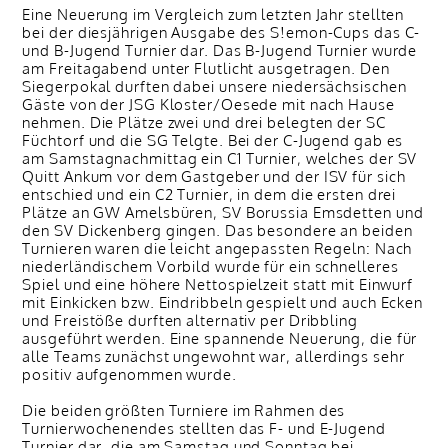
Eine Neuerung im Vergleich zum letzten Jahr stellten
bei der diesjährigen Ausgabe des S!emon-Cups das C-
und B-Jugend Turnier dar. Das B-Jugend Turnier wurde
am Freitagabend unter Flutlicht ausgetragen. Den
Siegerpokal durften dabei unsere niedersächsischen
Gäste von der JSG Kloster/Oesede mit nach Hause
nehmen. Die Plätze zwei und drei belegten der SC
Füchtorf und die SG Telgte. Bei der C-Jugend gab es
am Samstagnachmittag ein C1 Turnier, welches der SV
Quitt Ankum vor dem Gastgeber und der ISV für sich
entschied und ein C2 Turnier, in dem die ersten drei
Plätze an GW Amelsbüren, SV Borussia Emsdetten und
den SV Dickenberg gingen. Das besondere an beiden
Turnieren waren die leicht angepassten Regeln: Nach
niederländischem Vorbild wurde für ein schnelleres
Spiel und eine höhere Nettospielzeit statt mit Einwurf
mit Einkicken bzw. Eindribbeln gespielt und auch Ecken
und Freistöße durften alternativ per Dribbling
ausgeführt werden. Eine spannende Neuerung, die für
alle Teams zunächst ungewohnt war, allerdings sehr
positiv aufgenommen wurde.
Die beiden größten Turniere im Rahmen des
Turnierwochenendes stellten das F- und E-Jugend
Turnier dar, die am Samstag und Sonntag bei