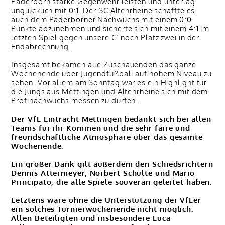
Paderborn starke Gegenwehr leisten und unterlag
unglücklich mit 0:1. Der SC Altenrheine schaffte es
auch dem Paderborner Nachwuchs mit einem 0:0
Punkte abzunehmen und sicherte sich mit einem 4:1 im
letzten Spiel gegen unsere C1 noch Platz zwei in der
Endabrechnung.
Insgesamt bekamen alle Zuschauenden das ganze
Wochenende über Jugendfußball auf hohem Niveau zu
sehen. Vor allem am Sonntag war es ein Highlight für
die Jungs aus Mettingen und Altenrheine sich mit dem
Profinachwuchs messen zu dürfen.
Der VfL Eintracht Mettingen bedankt sich bei allen
Teams für ihr Kommen und die sehr faire und
freundschaftliche Atmosphäre über das gesamte
Wochenende.
Ein großer Dank gilt außerdem den Schiedsrichtern
Dennis Attermeyer, Norbert Schulte und Mario
Principato, die alle Spiele souverän geleitet haben.
Letztens wäre ohne die Unterstützung der VfLer
ein solches Turnierwochenende nicht möglich.
Allen Beteiligten und insbesondere Luca