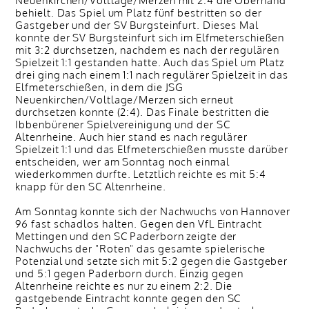
Neuenkirchen/Voltlage/Merzen mit 2:4 die Oberhand
behielt. Das Spiel um Platz fünf bestritten so der
Gastgeber und der SV Burgsteinfurt. Dieses Mal
konnte der SV Burgsteinfurt sich im Elfmeterschießen
mit 3:2 durchsetzen, nachdem es nach der regulären
Spielzeit 1:1 gestanden hatte. Auch das Spiel um Platz
drei ging nach einem 1:1 nach regulärer Spielzeit in das
Elfmeterschießen, in dem die JSG
Neuenkirchen/Voltlage/Merzen sich erneut
durchsetzen konnte (2:4). Das Finale bestritten die
Ibbenbürener Spielvereinigung und der SC
Altenrheine. Auch hier stand es nach regulärer
Spielzeit 1:1 und das Elfmeterschießen musste darüber
entscheiden, wer am Sonntag noch einmal
wiederkommen durfte. Letztlich reichte es mit 5:4
knapp für den SC Altenrheine.
Am Sonntag konnte sich der Nachwuchs von Hannover
96 fast schadlos halten. Gegen den VfL Eintracht
Mettingen und den SC Paderborn zeigte der
Nachwuchs der "Roten" das gesamte spielerische
Potenzial und setzte sich mit 5:2 gegen die Gastgeber
und 5:1 gegen Paderborn durch. Einzig gegen
Altenrheine reichte es nur zu einem 2:2. Die
gastgebende Eintracht konnte gegen den SC