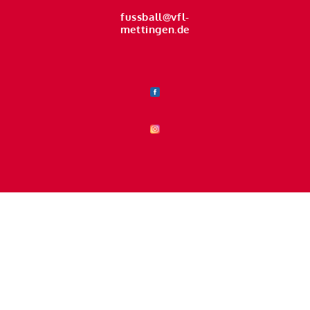
fussball@vfl-
mettingen.de
Handball
handball@vfl-mettingen.de