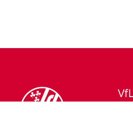
VfL
Fu