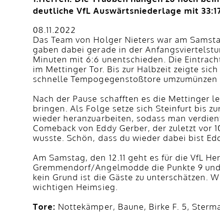
deutliche VfL Auswärtsniederlage mit 33:17
08.11.2022
Das Team von Holger Nieters war am Samsta
gaben dabei gerade in der Anfangsviertelstun
Minuten mit 6:6 unentschieden. Die Eintrach
im Mettinger Tor. Bis zur Halbzeit zeigte si
schnelle Tempogegenstoßtore umzumünzen wu
Nach der Pause schafften es die Mettinger lei
bringen. Als Folge setze sich Steinfurt bis z
wieder heranzuarbeiten, sodass man verdient
Comeback von Eddy Gerber, der zuletzt vor 1
wusste. Schön, dass du wieder dabei bist Ed
Am Samstag, den 12.11 geht es für die VfL He
Gremmendorf/Angelmodde die Punkte 9 und 10 
kein Grund ist die Gäste zu unterschätzen. W
wichtigen Heimsieg.
Tore:
Nottekämper, Baune, Birke F. 5, Sterma