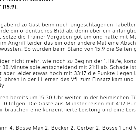
 (15:9).
gabend zu Gast beim noch ungeschlagenen Tabellenfü
de ein ordentliches Bild ab, denn über ein anfänglic
t setze die Trainer Vorgaben gut um und hatte mit 
ch im Angriff leider das ein oder andere Mal eine Abs
ssten. So wurden beim Stand von 15:9 die Seiten 
der nicht mehr, wie noch zu Beginn der 1.Hälfe, konze
ur 38.Minute spielentscheidend mit 21:11 ab. Schade is
 aber leider etwas hoch mit 33:17 die Punkte liegen 
0 Jahren in der 1.Herren des VfL zum Einsatz kam und
dy.
rren bereits um 15.30 Uhr weiter. In der heimischen 
folgen. Die Gäste aus Münster reisen mit 4:12 Punkt
ir brauchen eine konzentrierte Leistung und eine Lei
nn 4, Bosse Max 2, Bücker 2, Gerber 2, Bosse 1 und W