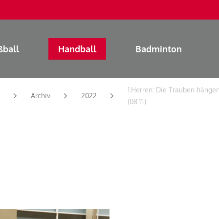
ßball
Handball
Badminton
1.Herren: Die Trauben hängen
Archiv
2022
(08.11.)