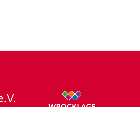
e.V.
Impressum
nton