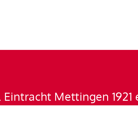
 Eintracht Mettingen 1921 
ßball
Handball
Badmi