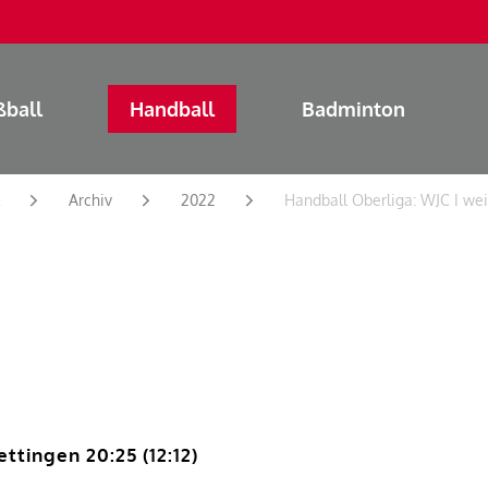
ßball
Handball
Badminton
Archiv
2022
Handball Oberliga: WJC I weit
ttingen 20:25 (12:12)