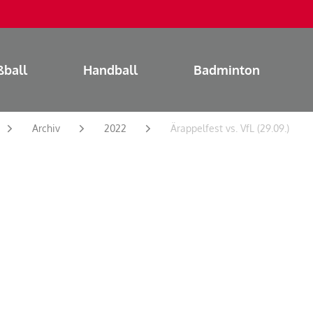
ßball
Handball
Badminton
Archiv
2022
Ärappelfest vs. VfL (29.09.)