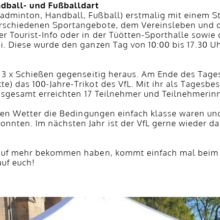
dball- und Fußballdart
adminton, Handball, Fußball) erstmalig mit einem St
erschiedenen Sportangebote, dem Vereinsleben und 
r Tourist-Info oder in der Tüötten-Sporthalle sowie
ei. Diese wurde den ganzen Tag von 10:00 bis 17.30
d 3 x Schießen gegenseitig heraus. Am Ende des Tages
e) das 100-Jahre-Trikot des VfL. Mit ihr als Tagesbe
 Insgesamt erreichten 17 Teilnehmer und Teilnehmeri
ollen Wetter die Bedingungen einfach klasse waren un
nten. Im nächsten Jahr ist der VfL gerne wieder da
t auf mehr bekommen haben, kommt einfach mal beim
auf euch!