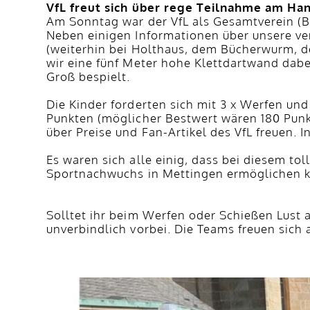
VfL freut sich über rege Teilnahme am Han
Am Sonntag war der VfL als Gesamtverein (B
Neben einigen Informationen über unsere v
(weiterhin bei Holthaus, dem Bücherwurm, de
wir eine fünf Meter hohe Klettdartwand dab
Groß bespielt.
Die Kinder forderten sich mit 3 x Werfen un
Punkten (möglicher Bestwert wären 180 Punkt
über Preise und Fan-Artikel des VfL freuen.
Es waren sich alle einig, dass bei diesem t
Sportnachwuchs in Mettingen ermöglichen kon
Solltet ihr beim Werfen oder Schießen Lus
unverbindlich vorbei. Die Teams freuen sich 